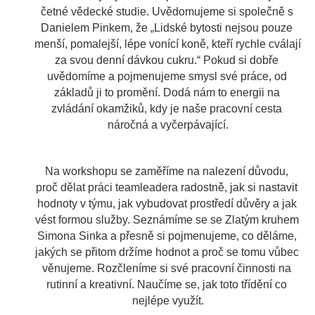
četné vědecké studie. Uvědomujeme si společně s 
Danielem Pinkem, že „Lidské bytosti nejsou pouze 
menší, pomalejší, lépe vonící koně, kteří rychle cválají 
za svou denní dávkou cukru.“ Pokud si dobře 
uvědomíme a pojmenujeme smysl své práce, od 
základů ji to promění. Dodá nám to energii na 
zvládání okamžiků, kdy je naše pracovní cesta 
náročná a vyčerpávající.
Na workshopu se zaměříme na nalezení důvodu, 
proč dělat práci teamleadera radostně, jak si nastavit 
hodnoty v týmu, jak vybudovat prostředí důvěry a jak 
vést formou služby. Seznámíme se se Zlatým kruhem 
Simona Sinka a přesně si pojmenujeme, co děláme, 
jakých se přitom držíme hodnot a proč se tomu vůbec 
věnujeme. Rozčleníme si své pracovní činnosti na 
rutinní a kreativní. Naučíme se, jak toto třídění co 
nejlépe využít.